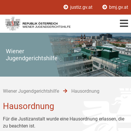
Zur
Zum
Zum
justiz.gv.at
bmj.gv.at
Hauptnavigation
Inhalt
Untermenü
[1]
[2]
[3]
REPUBLIK ÖSTERREICH
WIENER JUGENDGERICHTSHILFE
Wiener
Jugendgerichtshilfe
Wiener Jugendgerichtshilfe
Hausordnung
Hausordnung
Für die Justizanstalt wurde eine Hausordnung erlassen, die
zu beachten ist.