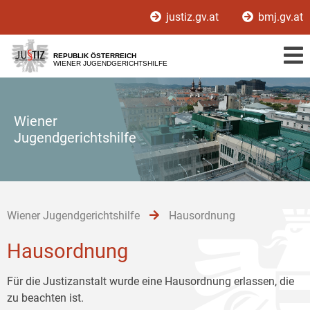
Zur
Zum
Zum
justiz.gv.at
bmj.gv.at
Hauptnavigation
Inhalt
Untermenü
[1]
[2]
[3]
REPUBLIK ÖSTERREICH
WIENER JUGENDGERICHTSHILFE
Wiener
Jugendgerichtshilfe
Wiener Jugendgerichtshilfe
Hausordnung
Hausordnung
Für die Justizanstalt wurde eine Hausordnung erlassen, die
zu beachten ist.