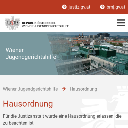
Zur
Zum
Zum
justiz.gv.at
bmj.gv.at
Hauptnavigation
Inhalt
Untermenü
[1]
[2]
[3]
REPUBLIK ÖSTERREICH
WIENER JUGENDGERICHTSHILFE
Wiener
Jugendgerichtshilfe
Wiener Jugendgerichtshilfe
Hausordnung
Hausordnung
Für die Justizanstalt wurde eine Hausordnung erlassen, die
zu beachten ist.