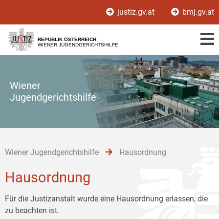
Zur
Zum
Zum
justiz.gv.at
bmj.gv.at
Hauptnavigation
Inhalt
Untermenü
[1]
[2]
[3]
REPUBLIK ÖSTERREICH
WIENER JUGENDGERICHTSHILFE
Wiener
Jugendgerichtshilfe
Wiener Jugendgerichtshilfe
Hausordnung
Hausordnung
Für die Justizanstalt wurde eine Hausordnung erlassen, die
zu beachten ist.