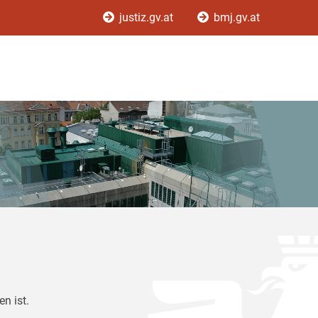
justiz.gv.at
bmj.gv.at
n ist.