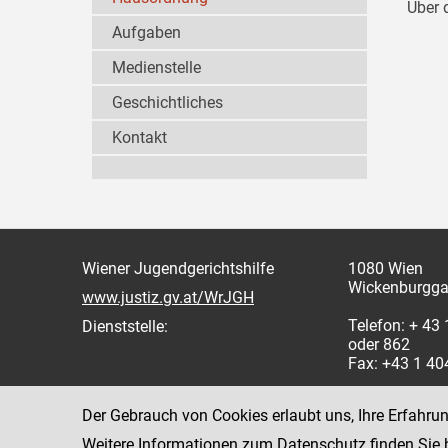
Über 
Aufgaben
Medienstelle
Geschichtliches
Kontakt
Wiener Jugendgerichtshilfe
1080 Wien
Wickenburgga
www.justiz.gv.at/WrJGH
Telefon: + 43
Dienststelle:
oder 862
Fax: +43 1 4
Der Gebrauch von Cookies erlaubt uns, Ihre Erfahru
Weitere Informationen zum Datenschutz finden Sie