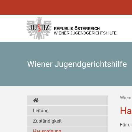
Zur
Zum
Zum
Hauptnavigation
Inhalt
Untermenü
[1]
[2]
[3]
REPUBLIK ÖSTERREICH
WIENER JUGENDGERICHTSHILFE
Wiener Jugendgerichtshilfe
Wiene
Ha
Leitung
Zuständigkeit
Für d
Hausordnung