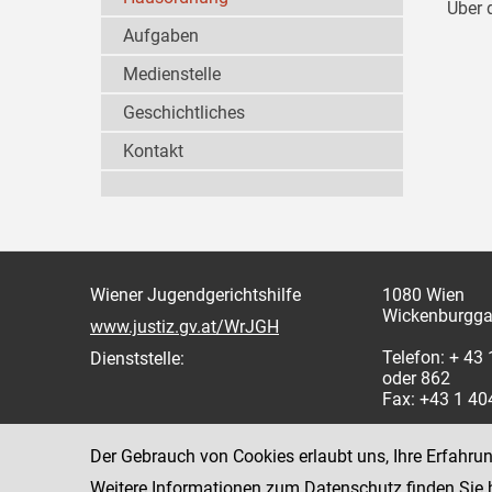
Über 
Aufgaben
Medienstelle
Geschichtliches
Kontakt
Wiener Jugendgerichtshilfe
1080 Wien
Wickenburgga
www.justiz.gv.at/WrJGH
Telefon: + 43
Dienststelle:
oder 862
Fax: +43 1 4
Der Gebrauch von Cookies erlaubt uns, Ihre Erfahru
Weitere Informationen zum Datenschutz finden Sie