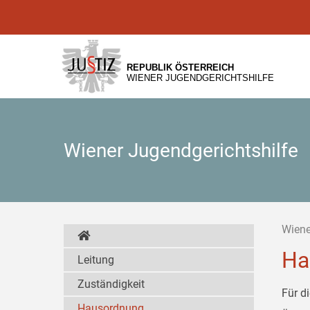
Zur
Zum
Zum
Hauptnavigation
Inhalt
Untermenü
[1]
[2]
[3]
REPUBLIK ÖSTERREICH
WIENER JUGENDGERICHTSHILFE
Wiener Jugendgerichtshilfe
Wiene
Ha
Leitung
Zuständigkeit
Für d
Hausordnung