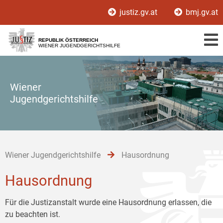
Zur
Zum
Zum
justiz.gv.at
bmj.gv.at
Hauptnavigation
Inhalt
Untermenü
[1]
[2]
[3]
REPUBLIK ÖSTERREICH
WIENER JUGENDGERICHTSHILFE
Wiener
Jugendgerichtshilfe
Wiener Jugendgerichtshilfe
Hausordnung
Hausordnung
Für die Justizanstalt wurde eine Hausordnung erlassen, die
zu beachten ist.