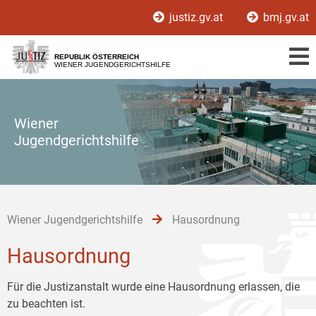
Zur
Zum
Zum
justiz.gv.at
bmj.gv.at
Hauptnavigation
Inhalt
Untermenü
[1]
[2]
[3]
REPUBLIK ÖSTERREICH
WIENER JUGENDGERICHTSHILFE
Wiener
Jugendgerichtshilfe
Wiener Jugendgerichtshilfe
Hausordnung
Hausordnung
Für die Justizanstalt wurde eine Hausordnung erlassen, die
zu beachten ist.