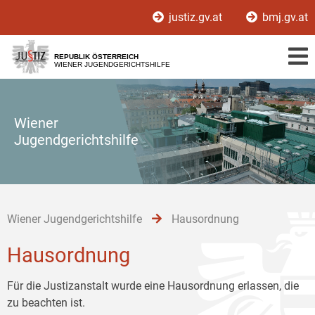
Zur
Zum
Zum
justiz.gv.at
bmj.gv.at
Hauptnavigation
Inhalt
Untermenü
[1]
[2]
[3]
REPUBLIK ÖSTERREICH
WIENER JUGENDGERICHTSHILFE
Wiener
Jugendgerichtshilfe
Wiener Jugendgerichtshilfe
Hausordnung
Hausordnung
Für die Justizanstalt wurde eine Hausordnung erlassen, die
zu beachten ist.