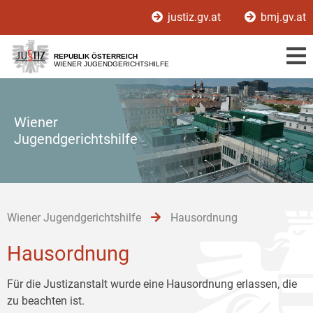
Zur
Zum
Zum
justiz.gv.at
bmj.gv.at
Hauptnavigation
Inhalt
Untermenü
[1]
[2]
[3]
REPUBLIK ÖSTERREICH
WIENER JUGENDGERICHTSHILFE
Wiener
Jugendgerichtshilfe
Wiener Jugendgerichtshilfe
Hausordnung
Hausordnung
Für die Justizanstalt wurde eine Hausordnung erlassen, die
zu beachten ist.