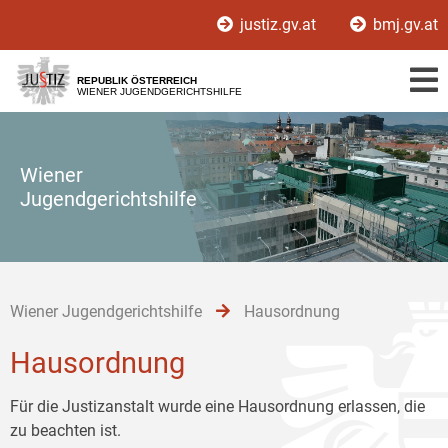
Zur
Zum
Zum
justiz.gv.at
bmj.gv.at
Hauptnavigation
Inhalt
Untermenü
[1]
[2]
[3]
REPUBLIK ÖSTERREICH
WIENER JUGENDGERICHTSHILFE
Wiener
Jugendgerichtshilfe
Wiener Jugendgerichtshilfe
Hausordnung
Hausordnung
Für die Justizanstalt wurde eine Hausordnung erlassen, die
zu beachten ist.