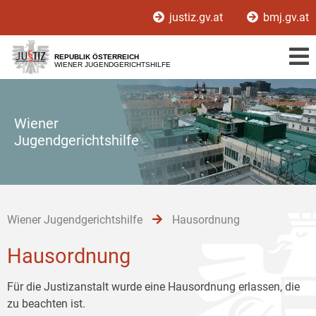
Zur
Zum
Zum
justiz.gv.at
bmj.gv.at
Hauptnavigation
Inhalt
Untermenü
[1]
[2]
[3]
REPUBLIK ÖSTERREICH
WIENER JUGENDGERICHTSHILFE
Wiener
Jugendgerichtshilfe
Wiener Jugendgerichtshilfe
Hausordnung
Hausordnung
Für die Justizanstalt wurde eine Hausordnung erlassen, die
zu beachten ist.