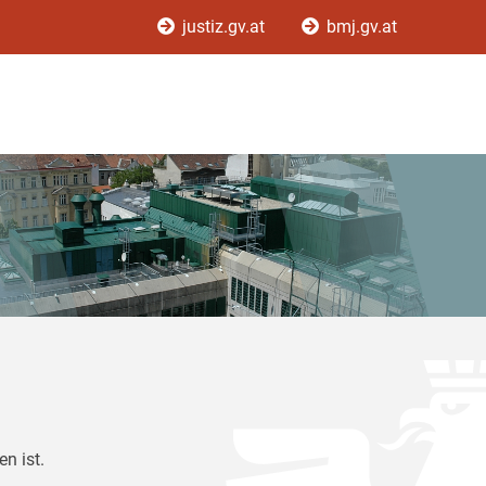
justiz.gv.at
bmj.gv.at
n ist.