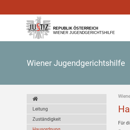
Zur
Zum
Zum
Hauptnavigation
Inhalt
Untermenü
[1]
[2]
[3]
REPUBLIK ÖSTERREICH
WIENER JUGENDGERICHTSHILFE
Wiener Jugendgerichtshilfe
Wiene
Ha
Leitung
Zuständigkeit
Für d
Hausordnung