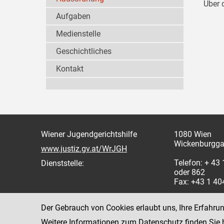
Über 
Aufgaben
Medienstelle
Geschichtliches
Kontakt
Wiener Jugendgerichtshilfe
1080 Wien
Wickenburgga
www.justiz.gv.at/WrJGH
Telefon: + 43
Dienststelle:
oder 862
Fax: +43 1 4
Der Gebrauch von Cookies erlaubt uns, Ihre Erfahru
Weitere Informationen zum Datenschutz finden Sie