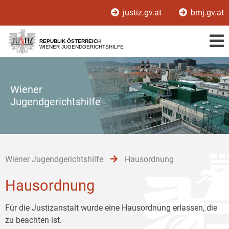
Zur
Zum
Zum
justiz.gv.at
bmj.gv.at
Hauptnavigation
Inhalt
Untermenü
[1]
[2]
[3]
REPUBLIK ÖSTERREICH
WIENER JUGENDGERICHTSHILFE
Wiener
Jugendgerichtshilfe
Wiener Jugendgerichtshilfe
Hausordnung
Hausordnung
Für die Justizanstalt wurde eine Hausordnung erlassen, die
zu beachten ist.