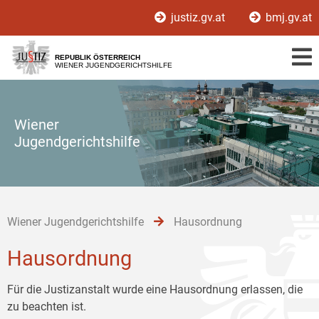
Zur
Zum
Zum
justiz.gv.at
bmj.gv.at
Hauptnavigation
Inhalt
Untermenü
[1]
[2]
[3]
REPUBLIK ÖSTERREICH
WIENER JUGENDGERICHTSHILFE
Wiener
Jugendgerichtshilfe
Wiener Jugendgerichtshilfe
Hausordnung
Hausordnung
Für die Justizanstalt wurde eine Hausordnung erlassen, die
zu beachten ist.