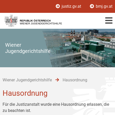
Zur
Zum
Zum
justiz.gv.at
bmj.gv.at
Hauptnavigation
Inhalt
Untermenü
[1]
[2]
[3]
REPUBLIK ÖSTERREICH
WIENER JUGENDGERICHTSHILFE
Wiener
Jugendgerichtshilfe
Wiener Jugendgerichtshilfe
Hausordnung
Hausordnung
Für die Justizanstalt wurde eine Hausordnung erlassen, die
zu beachten ist.