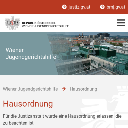
Zur
Zum
Zum
justiz.gv.at
bmj.gv.at
Hauptnavigation
Inhalt
Untermenü
[1]
[2]
[3]
REPUBLIK ÖSTERREICH
WIENER JUGENDGERICHTSHILFE
Wiener
Jugendgerichtshilfe
Wiener Jugendgerichtshilfe
Hausordnung
Hausordnung
Für die Justizanstalt wurde eine Hausordnung erlassen, die
zu beachten ist.