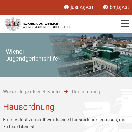
Zur
Zum
Zum
justiz.gv.at
bmj.gv.at
Hauptnavigation
Inhalt
Untermenü
[1]
[2]
[3]
REPUBLIK ÖSTERREICH
WIENER JUGENDGERICHTSHILFE
Wiener
Jugendgerichtshilfe
Wiener Jugendgerichtshilfe
Hausordnung
Hausordnung
Für die Justizanstalt wurde eine Hausordnung erlassen, die
zu beachten ist.