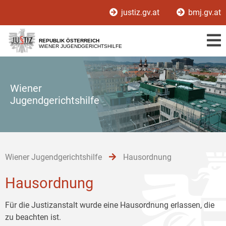
Zur
Zum
Zum
justiz.gv.at
bmj.gv.at
Hauptnavigation
Inhalt
Untermenü
[1]
[2]
[3]
REPUBLIK ÖSTERREICH
WIENER JUGENDGERICHTSHILFE
Wiener
Jugendgerichtshilfe
Wiener Jugendgerichtshilfe
Hausordnung
Hausordnung
Für die Justizanstalt wurde eine Hausordnung erlassen, die
zu beachten ist.