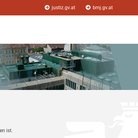
justiz.gv.at
bmj.gv.at
n ist.