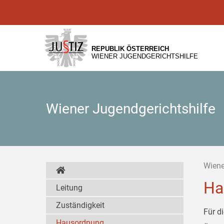
Zur
Zum
Zum
Hauptnavigation
Inhalt
Untermenü
[1]
[2]
[3]
REPUBLIK ÖSTERREICH
WIENER JUGENDGERICHTSHILFE
Wiener Jugendgerichtshilfe
Wiene
Ha
Leitung
Zuständigkeit
Für d
Hausordnung