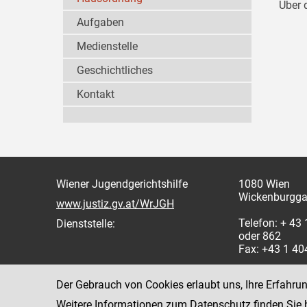
Über 
Aufgaben
Medienstelle
Geschichtliches
Kontakt
Wiener Jugendgerichtshilfe
1080 Wien
Wickenburgga
www.justiz.gv.at/WrJGH
Telefon: + 43
Dienststelle:
oder 862
Fax: +43 1 4
Der Gebrauch von Cookies erlaubt uns, Ihre Erfahru
Weitere Informationen zum Datenschutz finden Sie