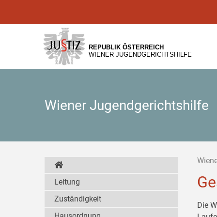
Zur
Zum
Zum
Hauptnavigation
Inhalt
Untermenü
[1]
[2]
[3]
REPUBLIK ÖSTERREICH
WIENER JUGENDGERICHTSHILFE
Wiener Jugendgerichtshilfe
Wiene
Ge
Leitung
Zuständigkeit
Die W
Hausordnung
Laufe