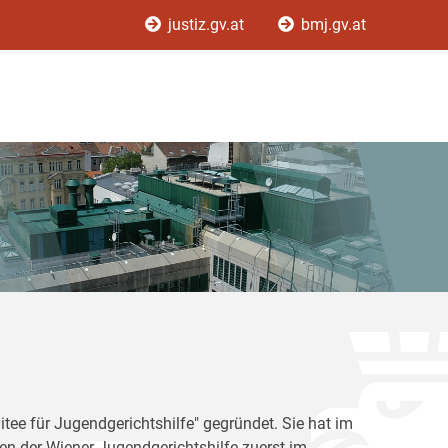
justiz.gv.at
bmj.gv.at
tee für Jugendgerichtshilfe" gegründet. Sie hat im
en der Wiener Jugendgerichtshilfe zuerst im