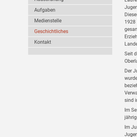
Jugen
Aufgaben
Diese
Medienstelle
1928 
gesam
Geschichtliches
Erzie
Kontakt
Lande
Seit 
Oberl
Der J
wurde
bezie
Verwa
sind 
Im Se
jähri
Im Ju
Jugen