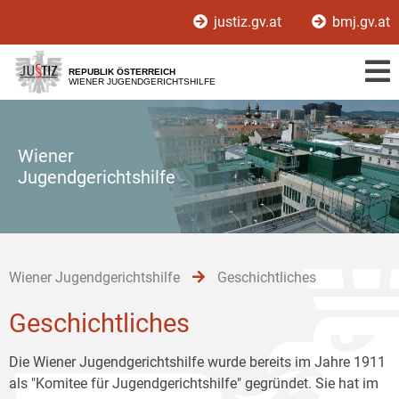
Zur
Zum
Zum
justiz.gv.at
bmj.gv.at
Hauptnavigation
Inhalt
Untermenü
[1]
[2]
[3]
REPUBLIK ÖSTERREICH
WIENER JUGENDGERICHTSHILFE
Wiener
Jugendgerichtshilfe
Wiener Jugendgerichtshilfe
Geschichtliches
Geschichtliches
Die Wiener Jugendgerichtshilfe wurde bereits im Jahre 1911
als "Komitee für Jugendgerichtshilfe" gegründet. Sie hat im