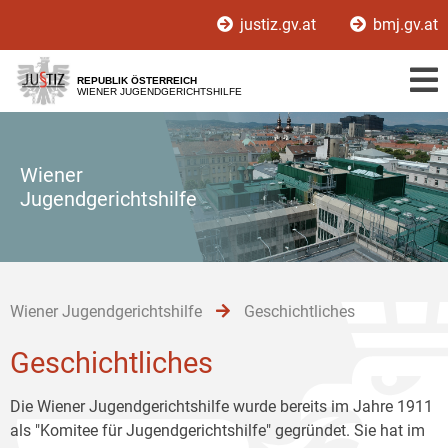
Zur
Zum
Zum
justiz.gv.at
bmj.gv.at
Hauptnavigation
Inhalt
Untermenü
[1]
[2]
[3]
REPUBLIK ÖSTERREICH
WIENER JUGENDGERICHTSHILFE
Wiener
Jugendgerichtshilfe
Wiener Jugendgerichtshilfe
Geschichtliches
Geschichtliches
Die Wiener Jugendgerichtshilfe wurde bereits im Jahre 1911
als "Komitee für Jugendgerichtshilfe" gegründet. Sie hat im