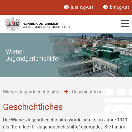
Zur
Zum
Zum
justiz.gv.at
bmj.gv.at
Hauptnavigation
Inhalt
Untermenü
[1]
[2]
[3]
REPUBLIK ÖSTERREICH
WIENER JUGENDGERICHTSHILFE
Wiener
Jugendgerichtshilfe
Wiener Jugendgerichtshilfe
Geschichtliches
Geschichtliches
Die Wiener Jugendgerichtshilfe wurde bereits im Jahre 1911
als "Komitee für Jugendgerichtshilfe" gegründet. Sie hat im