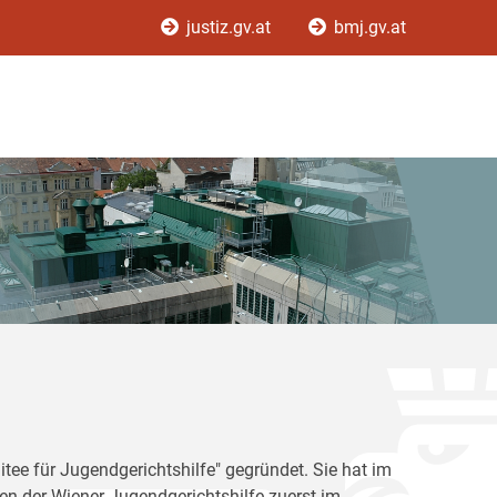
justiz.gv.at
bmj.gv.at
tee für Jugendgerichtshilfe" gegründet. Sie hat im
en der Wiener Jugendgerichtshilfe zuerst im