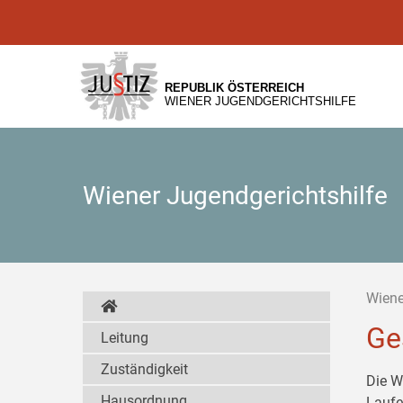
Zur
Zum
Zum
Hauptnavigation
Inhalt
Untermenü
[1]
[2]
[3]
REPUBLIK ÖSTERREICH
WIENER JUGENDGERICHTSHILFE
Wiener Jugendgerichtshilfe
Wiene
Ge
Leitung
Zuständigkeit
Die W
Hausordnung
Laufe