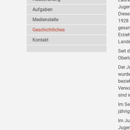
Jugen
Aufgaben
Diese
Medienstelle
1928 
gesam
Geschichtliches
Erzie
Kontakt
Lande
Seit 
Oberl
Der J
wurde
bezie
Verwa
sind 
Im Se
jähri
Im Ju
Jugen