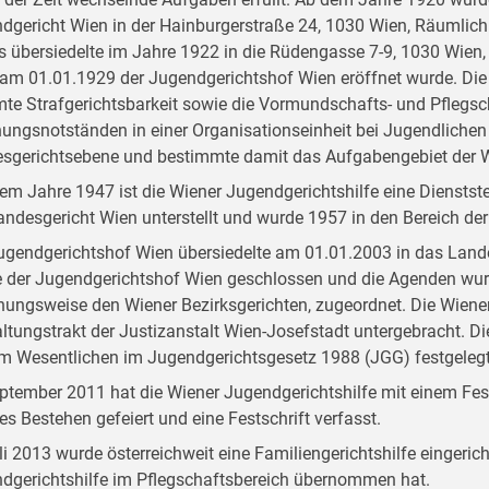
dgericht Wien in der Hainburgerstraße 24, 1030 Wien, Räumlichk
s übersiedelte im Jahre 1922 in die Rüdengasse 7-9, 1030 Wien,
am 01.01.1929 der Jugendgerichtshof Wien eröffnet wurde. Die
te Strafgerichtsbarkeit sowie die Vormundschafts- und Pflegsch
hungsnotständen in einer Organisationseinheit bei Jugendlichen
sgerichtsebene und bestimmte damit das Aufgabengebiet der Wi
dem Jahre 1947 ist die Wiener Jugendgerichtshilfe eine Dienstst
andesgericht Wien unterstellt und wurde 1957 in den Bereich der 
ugendgerichtshof Wien übersiedelte am 01.01.2003 in das Land
 der Jugendgerichtshof Wien geschlossen und die Agenden wur
hungsweise den Wiener Bezirksgerichten, zugeordnet. Die Wiener
ltungstrakt der Justizanstalt Wien-Josefstadt untergebracht. D
im Wesentlichen im Jugendgerichtsgesetz 1988 (JGG) festgelegt
ptember 2011 hat die Wiener Jugendgerichtshilfe mit einem Fest
ges Bestehen gefeiert und eine Festschrift verfasst.
li 2013 wurde österreichweit eine Familiengerichtshilfe eingerich
dgerichtshilfe im Pflegschaftsbereich übernommen hat.