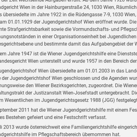
dgericht Wien in der Hainburgerstraße 24, 1030 Wien, Räumlichk
s übersiedelte im Jahre 1922 in die Rüdengasse 7-9, 1030 Wien,
am 01.01.1929 der Jugendgerichtshof Wien eröffnet wurde. Die
te Strafgerichtsbarkeit sowie die Vormundschafts- und Pflegsch
hungsnotständen in einer Organisationseinheit bei Jugendlichen
sgerichtsebene und bestimmte damit das Aufgabengebiet der Wi
dem Jahre 1947 ist die Wiener Jugendgerichtshilfe eine Dienstst
andesgericht Wien unterstellt und wurde 1957 in den Bereich der 
ugendgerichtshof Wien übersiedelte am 01.01.2003 in das Land
 der Jugendgerichtshof Wien geschlossen und die Agenden wur
hungsweise den Wiener Bezirksgerichten, zugeordnet. Die Wiener
ltungstrakt der Justizanstalt Wien-Josefstadt untergebracht. D
im Wesentlichen im Jugendgerichtsgesetz 1988 (JGG) festgelegt
ptember 2011 hat die Wiener Jugendgerichtshilfe mit einem Fest
ges Bestehen gefeiert und eine Festschrift verfasst.
li 2013 wurde österreichweit eine Familiengerichtshilfe eingerich
dgerichtshilfe im Pflegschaftsbereich übernommen hat.