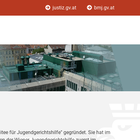
justiz.gv.at
bmj.gv.at
tee für Jugendgerichtshilfe" gegründet. Sie hat im
en der Wiener Jugendgerichtshilfe zuerst im