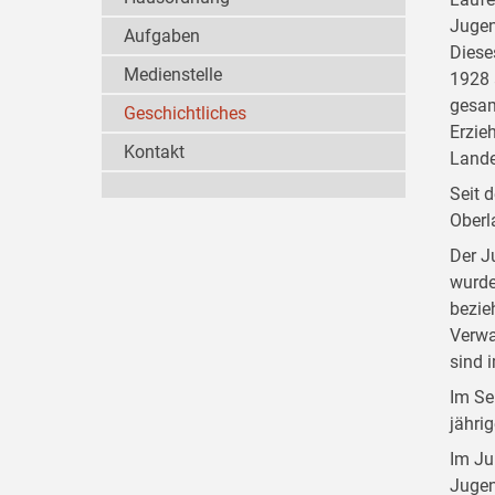
Jugen
Aufgaben
Diese
Medienstelle
1928 
gesam
Geschichtliches
Erzie
Kontakt
Lande
Seit 
Oberl
Der J
wurde
bezie
Verwa
sind 
Im Se
jähri
Im Ju
Jugen