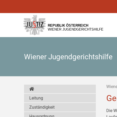
Zur
Zum
Zum
Hauptnavigation
Inhalt
Untermenü
[1]
[2]
[3]
REPUBLIK ÖSTERREICH
WIENER JUGENDGERICHTSHILFE
Wiener Jugendgerichtshilfe
Wiene
Ge
Leitung
Zuständigkeit
Die W
Hausordnung
Laufe