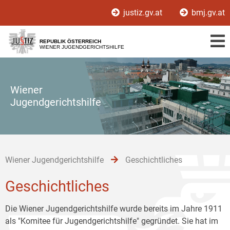
Zur
Zum
Zum
justiz.gv.at
bmj.gv.at
Hauptnavigation
Inhalt
Untermenü
[1]
[2]
[3]
REPUBLIK ÖSTERREICH
WIENER JUGENDGERICHTSHILFE
Wiener
Jugendgerichtshilfe
Wiener Jugendgerichtshilfe
Geschichtliches
Geschichtliches
Die Wiener Jugendgerichtshilfe wurde bereits im Jahre 1911
als "Komitee für Jugendgerichtshilfe" gegründet. Sie hat im