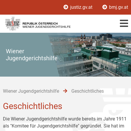
Zur
Zum
Zum
justiz.gv.at
bmj.gv.at
Hauptnavigation
Inhalt
Untermenü
[1]
[2]
[3]
REPUBLIK ÖSTERREICH
WIENER JUGENDGERICHTSHILFE
Wiener
Jugendgerichtshilfe
Wiener Jugendgerichtshilfe
Geschichtliches
Geschichtliches
Die Wiener Jugendgerichtshilfe wurde bereits im Jahre 1911
als "Komitee für Jugendgerichtshilfe" gegründet. Sie hat im