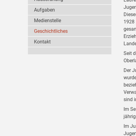
Jugen
Aufgaben
Diese
Medienstelle
1928 
gesam
Geschichtliches
Erzie
Kontakt
Lande
Seit 
Oberl
Der J
wurde
bezie
Verwa
sind 
Im Se
jähri
Im Ju
Jugen