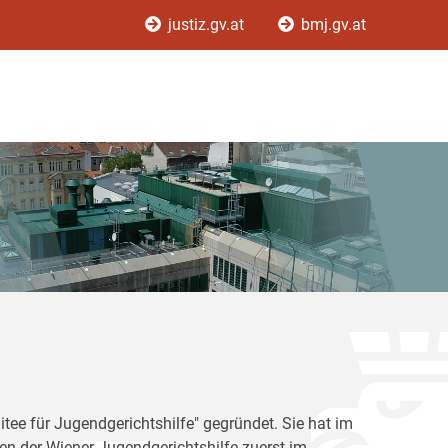
justiz.gv.at
bmj.gv.at
tee für Jugendgerichtshilfe" gegründet. Sie hat im
en der Wiener Jugendgerichtshilfe zuerst im