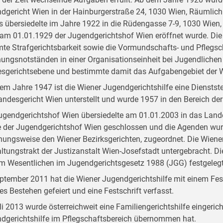
dgericht Wien in der Hainburgerstraße 24, 1030 Wien, Räumlichk
s übersiedelte im Jahre 1922 in die Rüdengasse 7-9, 1030 Wien,
am 01.01.1929 der Jugendgerichtshof Wien eröffnet wurde. Die
te Strafgerichtsbarkeit sowie die Vormundschafts- und Pflegsch
hungsnotständen in einer Organisationseinheit bei Jugendlichen
sgerichtsebene und bestimmte damit das Aufgabengebiet der Wi
dem Jahre 1947 ist die Wiener Jugendgerichtshilfe eine Dienstst
andesgericht Wien unterstellt und wurde 1957 in den Bereich der 
ugendgerichtshof Wien übersiedelte am 01.01.2003 in das Land
 der Jugendgerichtshof Wien geschlossen und die Agenden wur
hungsweise den Wiener Bezirksgerichten, zugeordnet. Die Wiener
ltungstrakt der Justizanstalt Wien-Josefstadt untergebracht. D
im Wesentlichen im Jugendgerichtsgesetz 1988 (JGG) festgelegt
ptember 2011 hat die Wiener Jugendgerichtshilfe mit einem Fest
ges Bestehen gefeiert und eine Festschrift verfasst.
li 2013 wurde österreichweit eine Familiengerichtshilfe eingerich
dgerichtshilfe im Pflegschaftsbereich übernommen hat.