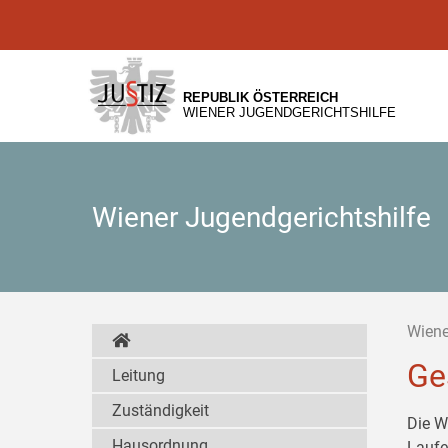
Zur
Zum
Zum
Hauptnavigation
Inhalt
Untermenü
[1]
[2]
[3]
REPUBLIK ÖSTERREICH
WIENER JUGENDGERICHTSHILFE
Wiener Jugendgerichtshilfe
Wiene
Ge
Leitung
Zuständigkeit
Die W
Hausordnung
Laufe