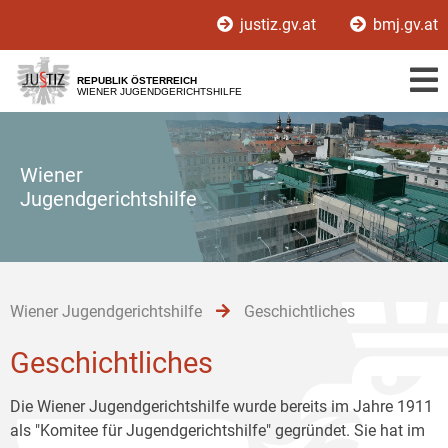
Zur
Zum
Zum
justiz.gv.at
bmj.gv.at
Hauptnavigation
Inhalt
Untermenü
[1]
[2]
[3]
REPUBLIK ÖSTERREICH
WIENER JUGENDGERICHTSHILFE
Wiener
Jugendgerichtshilfe
Wiener Jugendgerichtshilfe
Geschichtliches
Geschichtliches
Die Wiener Jugendgerichtshilfe wurde bereits im Jahre 1911
als "Komitee für Jugendgerichtshilfe" gegründet. Sie hat im