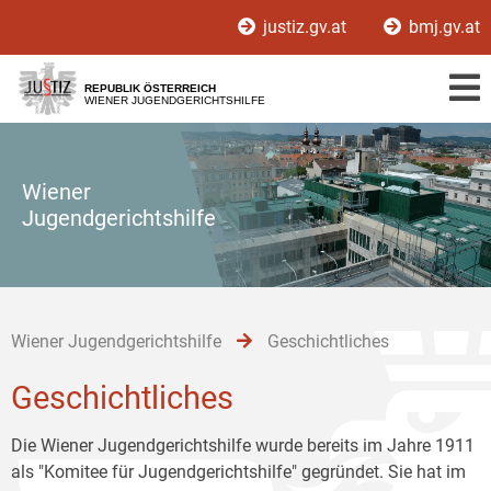
Zur
Zum
Zum
justiz.gv.at
bmj.gv.at
Hauptnavigation
Inhalt
Untermenü
[1]
[2]
[3]
REPUBLIK ÖSTERREICH
WIENER JUGENDGERICHTSHILFE
Wiener
Jugendgerichtshilfe
Wiener Jugendgerichtshilfe
Geschichtliches
Geschichtliches
Die Wiener Jugendgerichtshilfe wurde bereits im Jahre 1911
als "Komitee für Jugendgerichtshilfe" gegründet. Sie hat im