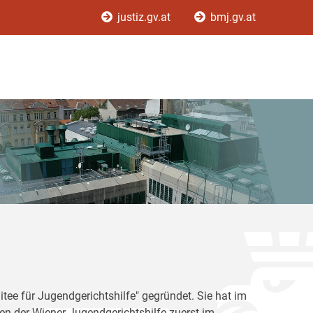
justiz.gv.at
bmj.gv.at
tee für Jugendgerichtshilfe" gegründet. Sie hat im
en der Wiener Jugendgerichtshilfe zuerst im