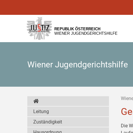
Zur
Zum
Zum
Hauptnavigation
Inhalt
Untermenü
[1]
[2]
[3]
REPUBLIK ÖSTERREICH
WIENER JUGENDGERICHTSHILFE
Wiener Jugendgerichtshilfe
Wiene
Ge
Leitung
Zuständigkeit
Die W
Hausordnung
Laufe