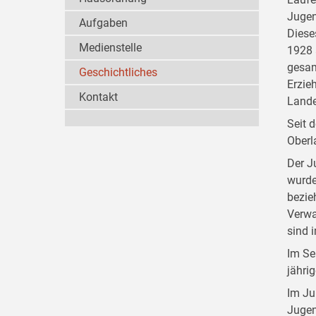
Jugen
Aufgaben
Diese
Medienstelle
1928 
gesam
Geschichtliches
Erzie
Kontakt
Lande
Seit 
Oberl
Der J
wurde
bezie
Verwa
sind 
Im Se
jähri
Im Ju
Jugen