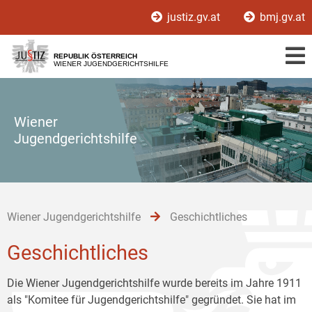
Zur
Zum
Zum
justiz.gv.at
bmj.gv.at
Hauptnavigation
Inhalt
Untermenü
[1]
[2]
[3]
REPUBLIK ÖSTERREICH
WIENER JUGENDGERICHTSHILFE
Wiener
Jugendgerichtshilfe
Wiener Jugendgerichtshilfe
Geschichtliches
Geschichtliches
Die Wiener Jugendgerichtshilfe wurde bereits im Jahre 1911
als "Komitee für Jugendgerichtshilfe" gegründet. Sie hat im