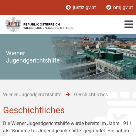
Zur
Zum
Zum
justiz.gv.at
bmj.gv.at
Hauptnavigation
Inhalt
Untermenü
[1]
[2]
[3]
REPUBLIK ÖSTERREICH
WIENER JUGENDGERICHTSHILFE
Wiener
Jugendgerichtshilfe
Wiener Jugendgerichtshilfe
Geschichtliches
Geschichtliches
Die Wiener Jugendgerichtshilfe wurde bereits im Jahre 1911
als "Komitee für Jugendgerichtshilfe" gegründet. Sie hat im