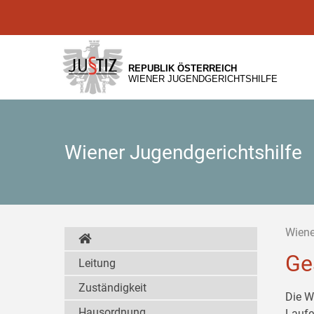
Zur
Zum
Zum
Hauptnavigation
Inhalt
Untermenü
[1]
[2]
[3]
REPUBLIK ÖSTERREICH
WIENER JUGENDGERICHTSHILFE
Wiener Jugendgerichtshilfe
Wiene
Ge
Leitung
Zuständigkeit
Die W
Hausordnung
Laufe