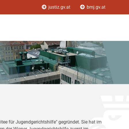
justiz.gv.at
bmj.gv.at
tee für Jugendgerichtshilfe" gegründet. Sie hat im
en der Wiener Jugendgerichtshilfe zuerst im