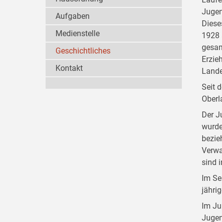
Jugen
Aufgaben
Diese
Medienstelle
1928 
gesam
Geschichtliches
Erzie
Kontakt
Lande
Seit 
Oberl
Der J
wurde
bezie
Verwa
sind 
Im Se
jähri
Im Ju
Jugen