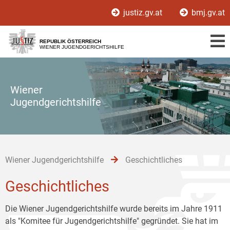
Zur
Zum
Zum
justiz.gv.at
bmj.gv.at
Hauptnavigation
Inhalt
Untermenü
[1]
[2]
[3]
REPUBLIK ÖSTERREICH
WIENER JUGENDGERICHTSHILFE
Wiener
Jugendgerichtshilfe
Wiener Jugendgerichtshilfe
Geschichtliches
Geschichtliches
Die Wiener Jugendgerichtshilfe wurde bereits im Jahre 1911
als "Komitee für Jugendgerichtshilfe" gegründet. Sie hat im