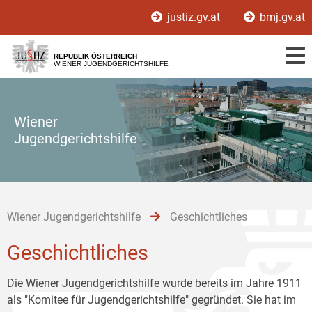
Zur
Zum
Zum
justiz.gv.at
bmj.gv.at
Hauptnavigation
Inhalt
Untermenü
[1]
[2]
[3]
REPUBLIK ÖSTERREICH
WIENER JUGENDGERICHTSHILFE
Wiener
Jugendgerichtshilfe
Wiener Jugendgerichtshilfe
Geschichtliches
Geschichtliches
Die Wiener Jugendgerichtshilfe wurde bereits im Jahre 1911
als "Komitee für Jugendgerichtshilfe" gegründet. Sie hat im