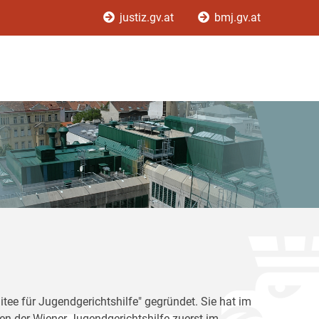
justiz.gv.at
bmj.gv.at
tee für Jugendgerichtshilfe" gegründet. Sie hat im
en der Wiener Jugendgerichtshilfe zuerst im