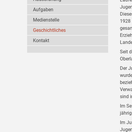
Jugen
Aufgaben
Diese
Medienstelle
1928 
gesam
Geschichtliches
Erzie
Kontakt
Lande
Seit 
Oberl
Der J
wurde
bezie
Verwa
sind 
Im Se
jähri
Im Ju
Jugen