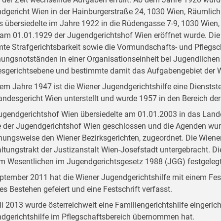
dgericht Wien in der Hainburgerstraße 24, 1030 Wien, Räumlichk
s übersiedelte im Jahre 1922 in die Rüdengasse 7-9, 1030 Wien,
am 01.01.1929 der Jugendgerichtshof Wien eröffnet wurde. Die
te Strafgerichtsbarkeit sowie die Vormundschafts- und Pflegsch
hungsnotständen in einer Organisationseinheit bei Jugendlichen
sgerichtsebene und bestimmte damit das Aufgabengebiet der Wi
dem Jahre 1947 ist die Wiener Jugendgerichtshilfe eine Dienstst
andesgericht Wien unterstellt und wurde 1957 in den Bereich der 
ugendgerichtshof Wien übersiedelte am 01.01.2003 in das Land
 der Jugendgerichtshof Wien geschlossen und die Agenden wur
hungsweise den Wiener Bezirksgerichten, zugeordnet. Die Wiener
ltungstrakt der Justizanstalt Wien-Josefstadt untergebracht. D
im Wesentlichen im Jugendgerichtsgesetz 1988 (JGG) festgelegt
ptember 2011 hat die Wiener Jugendgerichtshilfe mit einem Fest
ges Bestehen gefeiert und eine Festschrift verfasst.
li 2013 wurde österreichweit eine Familiengerichtshilfe eingerich
dgerichtshilfe im Pflegschaftsbereich übernommen hat.