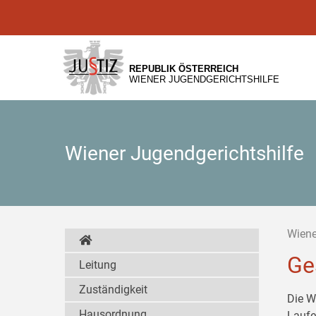
Zur
Zum
Zum
Hauptnavigation
Inhalt
Untermenü
[1]
[2]
[3]
REPUBLIK ÖSTERREICH
WIENER JUGENDGERICHTSHILFE
Wiener Jugendgerichtshilfe
Wiene
Ge
Leitung
Zuständigkeit
Die W
Hausordnung
Laufe