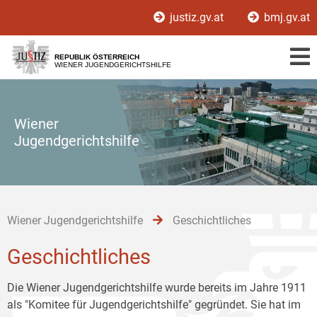
Zur
Zum
Zum
justiz.gv.at
bmj.gv.at
Hauptnavigation
Inhalt
Untermenü
[1]
[2]
[3]
REPUBLIK ÖSTERREICH
WIENER JUGENDGERICHTSHILFE
Wiener
Jugendgerichtshilfe
Wiener Jugendgerichtshilfe
Geschichtliches
Geschichtliches
Die Wiener Jugendgerichtshilfe wurde bereits im Jahre 1911
als "Komitee für Jugendgerichtshilfe" gegründet. Sie hat im