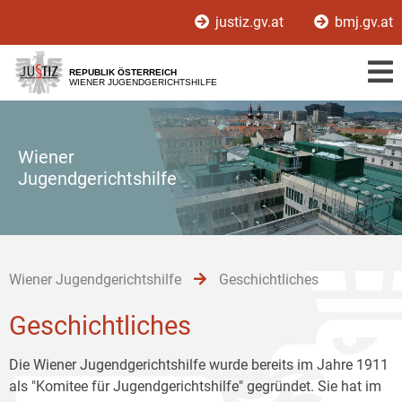
Zur
Zum
Zum
justiz.gv.at
bmj.gv.at
Hauptnavigation
Inhalt
Untermenü
[1]
[2]
[3]
REPUBLIK ÖSTERREICH
WIENER JUGENDGERICHTSHILFE
Wiener
Jugendgerichtshilfe
Wiener Jugendgerichtshilfe
Geschichtliches
Geschichtliches
Die Wiener Jugendgerichtshilfe wurde bereits im Jahre 1911
als "Komitee für Jugendgerichtshilfe" gegründet. Sie hat im