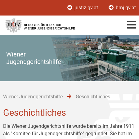
Zur
Zum
Zum
justiz.gv.at
bmj.gv.at
Hauptnavigation
Inhalt
Untermenü
[1]
[2]
[3]
REPUBLIK ÖSTERREICH
WIENER JUGENDGERICHTSHILFE
Wiener
Jugendgerichtshilfe
Wiener Jugendgerichtshilfe
Geschichtliches
Geschichtliches
Die Wiener Jugendgerichtshilfe wurde bereits im Jahre 1911
als "Komitee für Jugendgerichtshilfe" gegründet. Sie hat im