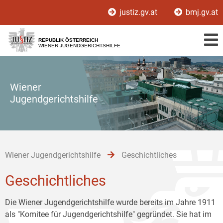
Zur
Zum
Zum
justiz.gv.at
bmj.gv.at
Hauptnavigation
Inhalt
Untermenü
[1]
[2]
[3]
REPUBLIK ÖSTERREICH
WIENER JUGENDGERICHTSHILFE
Wiener
Jugendgerichtshilfe
Wiener Jugendgerichtshilfe
Geschichtliches
Geschichtliches
Die Wiener Jugendgerichtshilfe wurde bereits im Jahre 1911
als "Komitee für Jugendgerichtshilfe" gegründet. Sie hat im