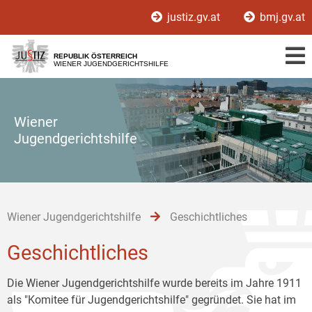
Zur
Zum
Zum
justiz.gv.at
bmj.gv.at
Hauptnavigation
Inhalt
Untermenü
[1]
[2]
[3]
REPUBLIK ÖSTERREICH
WIENER JUGENDGERICHTSHILFE
Wiener
Jugendgerichtshilfe
Wiener Jugendgerichtshilfe
Geschichtliches
Geschichtliches
Die Wiener Jugendgerichtshilfe wurde bereits im Jahre 1911
als "Komitee für Jugendgerichtshilfe" gegründet. Sie hat im