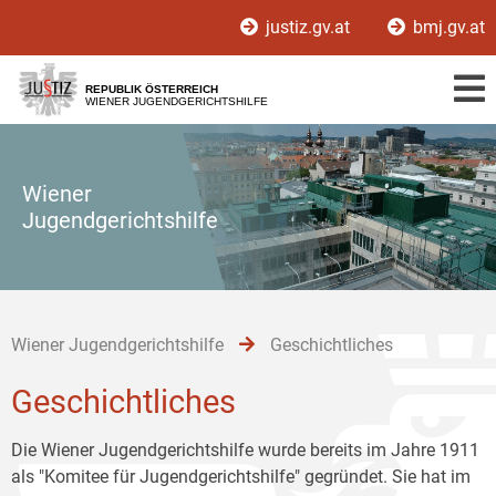
Zur
Zum
Zum
justiz.gv.at
bmj.gv.at
Hauptnavigation
Inhalt
Untermenü
[1]
[2]
[3]
REPUBLIK ÖSTERREICH
WIENER JUGENDGERICHTSHILFE
Wiener
Jugendgerichtshilfe
Wiener Jugendgerichtshilfe
Geschichtliches
Geschichtliches
Die Wiener Jugendgerichtshilfe wurde bereits im Jahre 1911
als "Komitee für Jugendgerichtshilfe" gegründet. Sie hat im