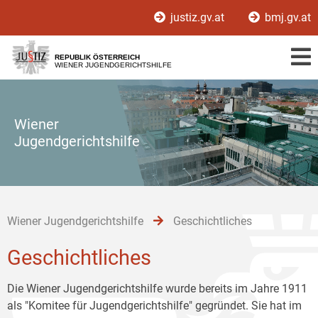
Zur
Zum
Zum
justiz.gv.at
bmj.gv.at
Hauptnavigation
Inhalt
Untermenü
[1]
[2]
[3]
REPUBLIK ÖSTERREICH
WIENER JUGENDGERICHTSHILFE
Wiener
Jugendgerichtshilfe
Wiener Jugendgerichtshilfe
Geschichtliches
Geschichtliches
Die Wiener Jugendgerichtshilfe wurde bereits im Jahre 1911
als "Komitee für Jugendgerichtshilfe" gegründet. Sie hat im