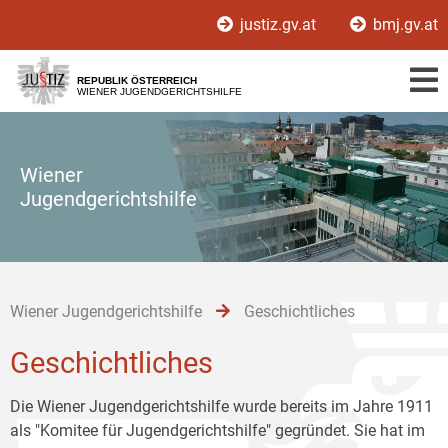
Zur
Zum
Zum
justiz.gv.at
bmj.gv.at
Hauptnavigation
Inhalt
Untermenü
[1]
[2]
[3]
REPUBLIK ÖSTERREICH
WIENER JUGENDGERICHTSHILFE
Wiener
Jugendgerichtshilfe
Wiener Jugendgerichtshilfe
Geschichtliches
Geschichtliches
Die Wiener Jugendgerichtshilfe wurde bereits im Jahre 1911
als "Komitee für Jugendgerichtshilfe" gegründet. Sie hat im