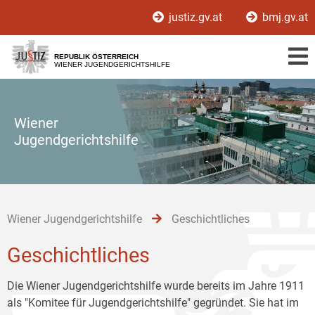
Zur
Zum
Zum
justiz.gv.at
bmj.gv.at
Hauptnavigation
Inhalt
Untermenü
[1]
[2]
[3]
REPUBLIK ÖSTERREICH
WIENER JUGENDGERICHTSHILFE
Wiener
Jugendgerichtshilfe
Wiener Jugendgerichtshilfe
Geschichtliches
Geschichtliches
Die Wiener Jugendgerichtshilfe wurde bereits im Jahre 1911
als "Komitee für Jugendgerichtshilfe" gegründet. Sie hat im