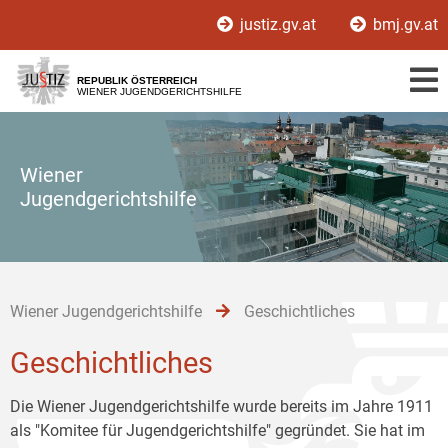
Zur
Zum
Zum
justiz.gv.at
bmj.gv.at
Hauptnavigation
Inhalt
Untermenü
[1]
[2]
[3]
REPUBLIK ÖSTERREICH
WIENER JUGENDGERICHTSHILFE
Wiener
Jugendgerichtshilfe
Wiener Jugendgerichtshilfe
Geschichtliches
Geschichtliches
Die Wiener Jugendgerichtshilfe wurde bereits im Jahre 1911
als "Komitee für Jugendgerichtshilfe" gegründet. Sie hat im