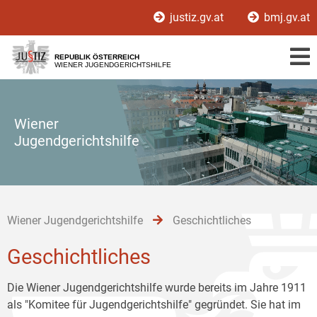
Zur
Zum
Zum
justiz.gv.at
bmj.gv.at
Hauptnavigation
Inhalt
Untermenü
[1]
[2]
[3]
REPUBLIK ÖSTERREICH
WIENER JUGENDGERICHTSHILFE
Wiener
Jugendgerichtshilfe
Wiener Jugendgerichtshilfe
Geschichtliches
Geschichtliches
Die Wiener Jugendgerichtshilfe wurde bereits im Jahre 1911
als "Komitee für Jugendgerichtshilfe" gegründet. Sie hat im