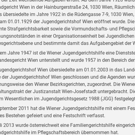
dgericht Wien in der Hainburgerstraße 24, 1030 Wien, Räumlichk
s übersiedelte im Jahre 1922 in die Rüdengasse 7-9, 1030 Wien,
am 01.01.1929 der Jugendgerichtshof Wien eröffnet wurde. Die
te Strafgerichtsbarkeit sowie die Vormundschafts- und Pflegsch
hungsnotständen in einer Organisationseinheit bei Jugendlichen
sgerichtsebene und bestimmte damit das Aufgabengebiet der Wi
dem Jahre 1947 ist die Wiener Jugendgerichtshilfe eine Dienstst
andesgericht Wien unterstellt und wurde 1957 in den Bereich der 
ugendgerichtshof Wien übersiedelte am 01.01.2003 in das Land
 der Jugendgerichtshof Wien geschlossen und die Agenden wur
hungsweise den Wiener Bezirksgerichten, zugeordnet. Die Wiener
ltungstrakt der Justizanstalt Wien-Josefstadt untergebracht. D
im Wesentlichen im Jugendgerichtsgesetz 1988 (JGG) festgelegt
ptember 2011 hat die Wiener Jugendgerichtshilfe mit einem Fest
ges Bestehen gefeiert und eine Festschrift verfasst.
li 2013 wurde österreichweit eine Familiengerichtshilfe eingerich
dgerichtshilfe im Pflegschaftsbereich übernommen hat.