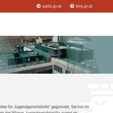
justiz.gv.at
bmj.gv.at
tee für Jugendgerichtshilfe" gegründet. Sie hat im
en der Wiener Jugendgerichtshilfe zuerst im