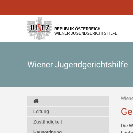
Zur
Zum
Zum
Hauptnavigation
Inhalt
Untermenü
[1]
[2]
[3]
REPUBLIK ÖSTERREICH
WIENER JUGENDGERICHTSHILFE
Wiener Jugendgerichtshilfe
Wiene
Ge
Leitung
Zuständigkeit
Die W
Hausordnung
Laufe