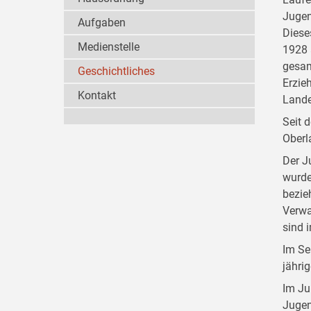
Jugen
Aufgaben
Diese
Medienstelle
1928 
gesam
Geschichtliches
Erzie
Kontakt
Lande
Seit 
Oberl
Der J
wurde
bezie
Verwa
sind 
Im Se
jähri
Im Ju
Jugen